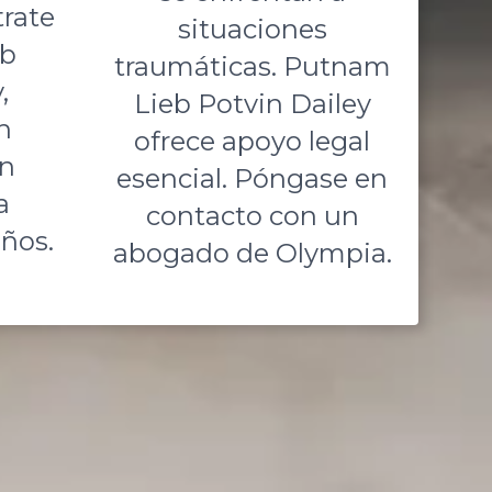
trate
situaciones
eb
traumáticas. Putnam
,
Lieb Potvin Dailey
n
ofrece apoyo legal
en
esencial. Póngase en
a
contacto con un
años.
abogado de Olympia.