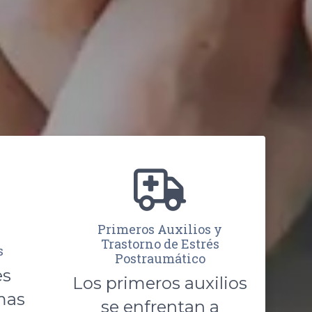
Primeros Auxilios y
Trastorno de Estrés
s
Postraumático
es
Los primeros auxilios
mas
se enfrentan a