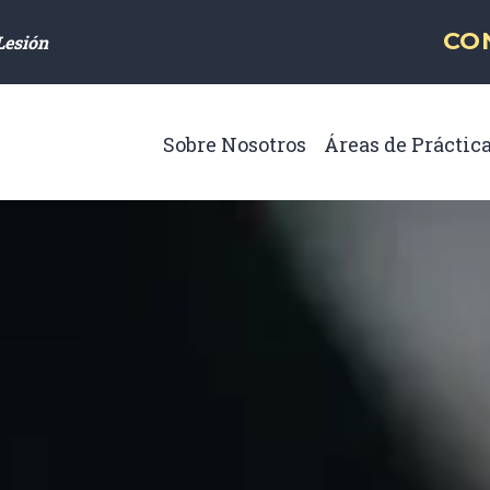
Navegación princip
CO
Lesión
Sobre Nosotros
Áreas de Práctic
Toggle Menu