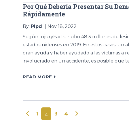
Por Qué Debería Presentar Su Dem
Rápidamente
By:
Plpd
Nov 18, 2022
Según InjuryFacts, hubo 48.3 millones de lesi
estadounidenses en 2019. En estos casos, un 
gran ayuda y haber ayudado a las víctimas a 
involucrado en un accidente, es posible que t
READ MORE
Navegación de entradas
1
2
3
4