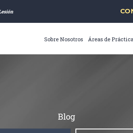
Navegación princip
CO
Lesión
Sobre Nosotros
Áreas de Práctic
Toggle Menu
Blog